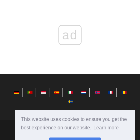
ad
This website uses cookies to ensure you get the
best experience on our website.
Learn more
redditview.com
Ⓒ
2026