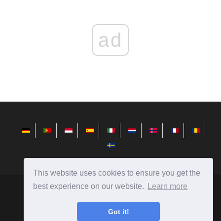
ad
This website uses cookies to ensure you get the
best experience on our website.
Learn more
redditview.com
Ⓒ
2026
Got it!
Neuigkeiten aus der Welt der Technik, Rezensionen zu