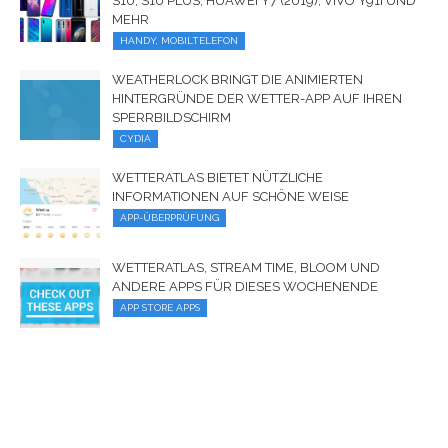
S10, S10 PLUS, HUAWEI Y7 (2019), VIVO Y91I UND
MEHR
HANDY, MOBILTELEFON
WEATHERLOCK BRINGT DIE ANIMIERTEN
HINTERGRÜNDE DER WETTER-APP AUF IHREN
SPERRBILDSCHIRM
CYDIA
WETTERATLAS BIETET NÜTZLICHE
INFORMATIONEN AUF SCHÖNE WEISE
APP-ÜBERPRÜFUNG
WETTERATLAS, STREAM TIME, BLOOM UND
ANDERE APPS FÜR DIESES WOCHENENDE
APP STORE APPS