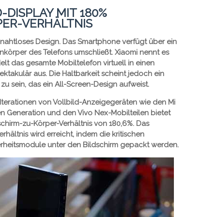
DISPLAY MIT 180%
PER-VERHÄLTNIS
ch nahtloses Design. Das Smartphone verfügt über ein
ankörper des Telefons umschließt. Xiaomi nennt es
lt das gesamte Mobiltelefon virtuell in einen
ektakulär aus. Die Haltbarkeit scheint jedoch ein
u sein, das ein All-Screen-Design aufweist.
Iterationen von Vollbild-Anzeigegeräten wie den Mi
en Generation und den Vivo Nex-Mobilteilen bietet
dschirm-zu-Körper-Verhältnis von 180,6%. Das
rhältnis wird erreicht, indem die kritischen
heitsmodule unter den Bildschirm gepackt werden.