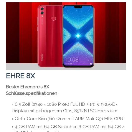
EHRE 8X
Bester Ehrenpreis 8X
Schlüsselspezifikationen
6,5 Zoll (2340 × 1080 Pixel) Full HD + 19: 5: 9 2,5-D-
Display mit gebogenem Glas, 85% NTSC-Farbraum
Octa-Core Kirin 710 12nm mit ARM Mali-G51 MP4 GPU
4 GB RAM mit 64 GB Speicher, 6 GB RAM mit 64 GB /