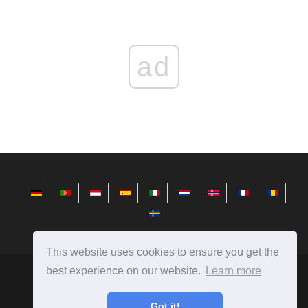
ad
This website uses cookies to ensure you get the
best experience on our website.
Learn more
redditview.com
Ⓒ
2026
Neuigkeiten aus der Welt der Technik, Rezensionen zu
Got it!