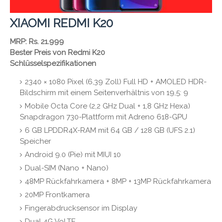
XIAOMI REDMI K20
MRP: Rs. 21.999
Bester Preis von Redmi K20
Schlüsselspezifikationen
2340 × 1080 Pixel (6,39 Zoll) Full HD + AMOLED HDR-
Bildschirm mit einem Seitenverhältnis von 19,5: 9
Mobile Octa Core (2,2 GHz Dual + 1,8 GHz Hexa)
Snapdragon 730-Plattform mit Adreno 618-GPU
6 GB LPDDR4X-RAM mit 64 GB / 128 GB (UFS 2.1)
Speicher
Android 9.0 (Pie) mit MIUI 10
Dual-SIM (Nano + Nano)
48MP Rückfahrkamera + 8MP + 13MP Rückfahrkamera
20MP Frontkamera
Fingerabdrucksensor im Display
Dual 4G VoLTE