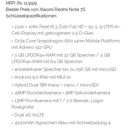
MRP: Rs. 11.999
Bester Preis von Xiaomi Redmi Note 7S
Schlüsselspezifikationen
2340 × 1080 Pixel (6,3 Zoll) Full HD + 19: 5: 9-LTPS-In-
Cell-Display mit gebogenem 2,5-D-Glas
Octa Core Snapdragon 660 14nm Mobile Plattform
mit Adreno 512 GPU
3 GB LPDDR4x-RAM mit 32 GB Speicher / 4 GB
LPDDR4x-RAM mit 64 GB Speicher
erweiterbarer Speicher bis zu 256 GB mit microSD
Android 9.0 (Pie) mit MIUI 10
Hybrid Dual SIM (nano + nano / microSD)
48MP Rückfahrkamera + 5MP Sekundärkamera
13MP Frontkamera mit f / 2.0 Blende, 1.12μm
Pixelgröße
Dual 4G VoLTE
4000mAh (typischer) Akku mit Schnellladung 4